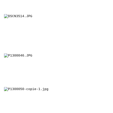
à la culture japonaise.
Le frère Léonce, à l'origine des échanges avec le
Japon. Année après année il conjugue au présent son
sens de l'accueil auprès des étudiants japonais.
Le Parcours Sciences est cette année encore très
demandé par les familles.
Le Parcours E.I.P ,une réponse à une recherche d'une
nouvelle pédagogie.