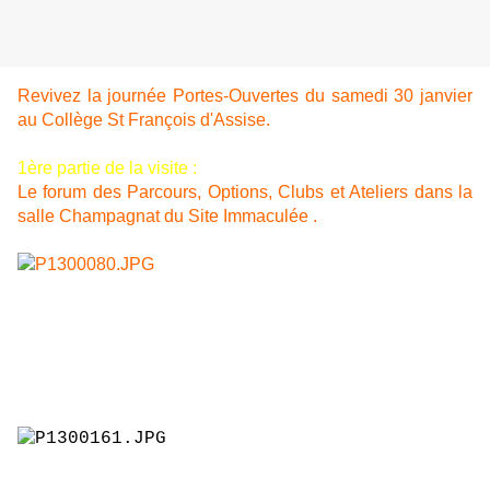
Revivez la journée Portes-Ouvertes du samedi 30 janvier
au Collège St François d'Assise.
1ère partie de la visite :
Le forum des Parcours, Options, Clubs et Ateliers dans la
salle Champagnat du Site Immaculée .
Vue d'ensemble sur le forum. Les familles peuvent en
un même lieu découvrir l'éventail des Parcours,
options et clubs accessibles aux collégiens.
Midori, charmante ambassadrice du Club d'initiation