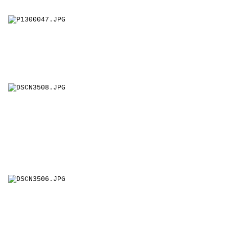
Le Club Echecs animé par M. Bruchon allie détente et
concentration.
L'Atelier des Cinévores propose chaque mercredi de
rentrer dans l'univers magique du cinéma
d'Animation. Tout comme pour le Club Manga, les
jeunes sont au coeur de la pratique artistique.
Le Parcours Images offre aux collégiens les moyens
de porter un autre regard sur le monde. En alliant
analyse et création, les jeunes peuvent lire et