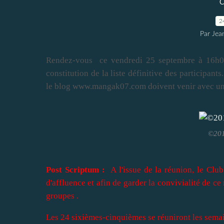
C
2
Par Jea
Rendez-vous
ce vendredi 25 septembre à 16h05
constitution de la liste définitive des participant
le blog www.mangak07.com doivent venir avec un 
©201
Post Scriptum :
A l'issue de la réunion, le Clu
d'affluence et afin de garder la convivialité de ce
groupes .
Les 24 sixièmes-cinquièmes se réuniront les sema