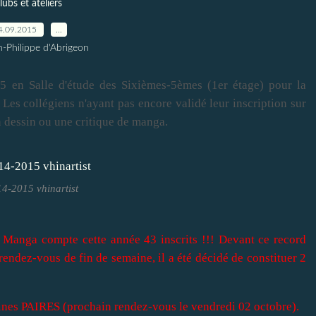
lubs et ateliers
4.09.2015
…
n-Philippe d'Abrigeon
 en Salle d'étude des Sixièmes-5èmes (1er étage) pour la
s. Les collégiens n'ayant pas encore validé leur inscription sur
dessin ou une critique de manga.
4-2015 vhinartist
b Manga compte cette année 43 inscrits !!! Devant ce record
 rendez-vous de fin de semaine, il a été décidé de constituer 2
ines PAIRES (prochain rendez-vous le vendredi 02 octobre).