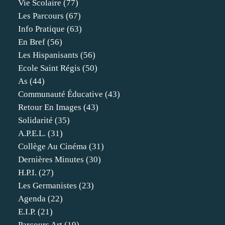
Vie Scolaire
(77)
Les Parcours
(67)
Info Pratique
(63)
En Bref
(56)
Les Hispanisants
(56)
Ecole Saint Régis
(50)
As
(44)
Communauté Éducative
(43)
Retour En Images
(43)
Solidarité
(35)
A.p.e.l.
(31)
Collège Au Cinéma
(31)
Dernières Minutes
(30)
H.p.i.
(27)
Les Germanistes
(23)
Agenda
(22)
E.i.p.
(21)
Parcours Art
(19)