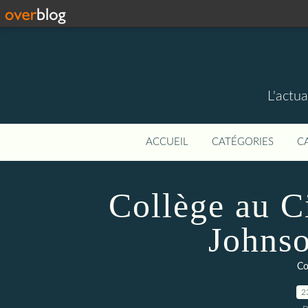
L'actua
ACCUEIL
CATÉGORIES
C
Collège au C
Johnso
Co
2