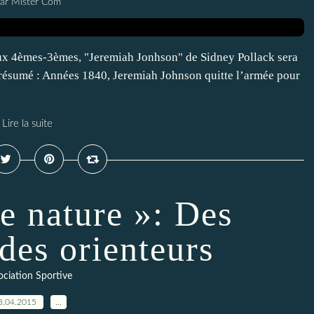
ar Mister Com
ux 4èmes-3èmes, "Jeremiah Jonhson" de Sidney Pollack sera
 résumé : Années 1840, Jeremiah Johnson quitte l’armée pour
Lire la suite
e nature »: Des
des orienteurs
ociation Sportive
3.04.2015
…