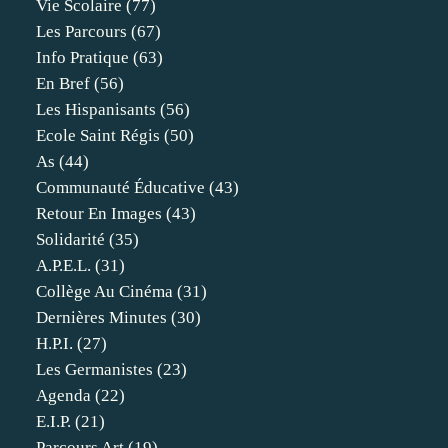
Vie Scolaire
(77)
Les Parcours
(67)
Info Pratique
(63)
En Bref
(56)
Les Hispanisants
(56)
Ecole Saint Régis
(50)
As
(44)
Communauté Éducative
(43)
Retour En Images
(43)
Solidarité
(35)
A.p.e.l.
(31)
Collège Au Cinéma
(31)
Dernières Minutes
(30)
H.p.i.
(27)
Les Germanistes
(23)
Agenda
(22)
E.i.p.
(21)
Parcours Art
(19)