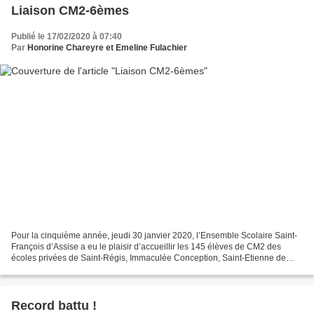
Liaison CM2-6èmes
Publié le 17/02/2020 à 07:40
Par
Honorine Chareyre et Emeline Fulachier
Pour la cinquième année, jeudi 30 janvier 2020, l’Ensemble Scolaire Saint-
François d’Assise a eu le plaisir d’accueillir les 145 élèves de CM2 des
écoles privées de Saint-Régis, Immaculée Conception, Saint-Etienne de
Fontbellon, Vals-les-bains, Villeneuve-de-berg,...
Record battu !