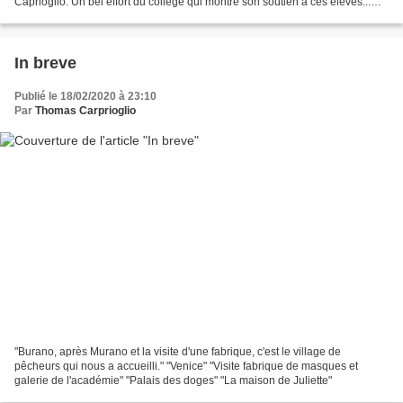
Caprioglio. Un bel effort du collège qui montre son soutien à ces élèves...
Nous ferons en sorte de porter haut...
In breve
Publié le 18/02/2020 à 23:10
Par
Thomas Carprioglio
"Burano, après Murano et la visite d'une fabrique, c'est le village de
pêcheurs qui nous a accueilli." "Venice" "Visite fabrique de masques et
galerie de l'académie" "Palais des doges" "La maison de Juliette"