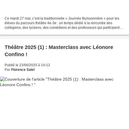
Ce mardi 27 mai, c’est la traditionnelle « Journée Buissonnière » pour les
élèves du parcours théâtre 4e-3e : un temps dédié à la rencontre des
collégiens, des lycéens, des comédiens et des professeurs qui participent
aux ateliers artistiques au côté...
Théâtre 2025 (1) : Masterclass avec Léonore
Confino !
Publié le 23/06/2025 à 14:12
Par
Florence Salel