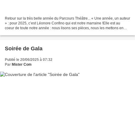
Retour sur la très belle année du Parcours Théâtre... « Une année, un auteur
» : pour 2025, c’est Léonore Confino qui est notre marraine !Elle est au
coeur de toute notre année : nous lisons ses pièces, nous les mettons en
scène, et nous la rencontrons,...
Soirée de Gala
Publié le 20/06/2025 à 07:32
Par
Mister Com