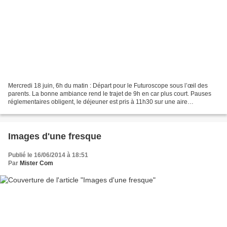
Mercredi 18 juin, 6h du matin : Départ pour le Futuroscope sous l’œil des
parents. La bonne ambiance rend le trajet de 9h en car plus court. Pauses
réglementaires obligent, le déjeuner est pris à 11h30 sur une aire
d'autoroute. Les 47 élèves du Parcours...
Images d'une fresque
Publié le 16/06/2014 à 18:51
Par
Mister Com