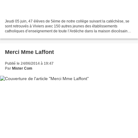
Jeudi 05 juin, 47 élèves de 5ème de notre collège suivant la catéchèse, se
sont retrouvés à Viviers avec 150 autres jeunes des établissements
catholiques d’enseignement de toute l’Ardèche dans la maison diocésaine
Charles de Foucault pour un rassemblement...
Merci Mme Laffont
Publié le 24/06/2014 à 19:47
Par
Mister Com