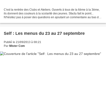
C'est la rentrée des Clubs et Ateliers. Ouverts à tous de la 6ème à la 3ème,
ils donnent des couleurs à la scolarité des jeunes. Sfactu fait le point...
N'hésitez pas à poser des questions en ajoutant un commentaire au bas de
cet article. Club "Jouons...
Self : Les menus du 23 au 27 septembre
Publié le 21/09/2013 à 08:21
Par
Mister Com