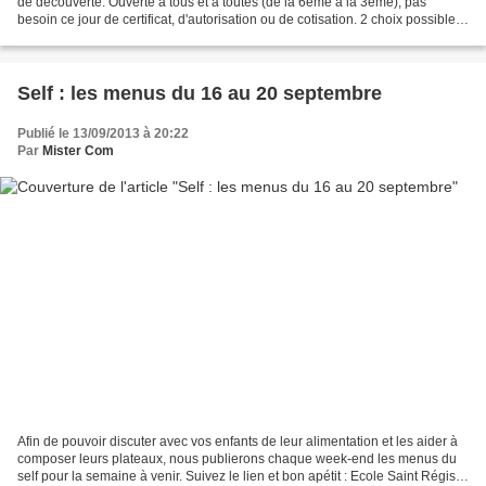
de découverte. Ouverte à tous et à toutes (de la 6ème à la 3ème), pas
besoin ce jour de certificat, d'autorisation ou de cotisation. 2 choix possible :
13h30 à 15h30 : Sur le...
Self : les menus du 16 au 20 septembre
Publié le 13/09/2013 à 20:22
Par
Mister Com
Afin de pouvoir discuter avec vos enfants de leur alimentation et les aider à
composer leurs plateaux, nous publierons chaque week-end les menus du
self pour la semaine à venir. Suivez le lien et bon apétit : Ecole Saint Régis