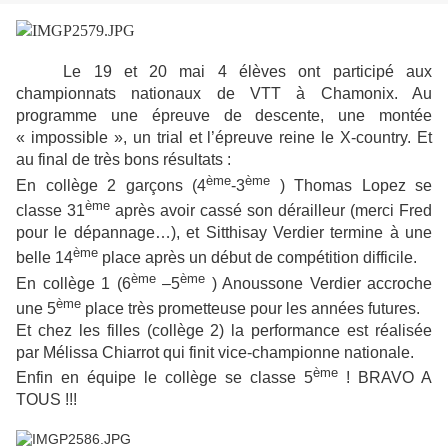
Le 19 et 20 mai 4 élèves ont participé aux
championnats nationaux de VTT à Chamonix. Au
programme une épreuve de descente, une montée
« impossible », un trial et l’épreuve reine le X-country. Et
au final de très bons résultats :
ème
ème
En collège 2 garçons (4
-3
) Thomas Lopez se
ème
classe 31
après avoir cassé son dérailleur (merci Fred
pour le dépannage…), et Sitthisay Verdier termine à une
ème
belle 14
place après un début de compétition difficile.
ème
ème
En collège 1 (6
–5
) Anoussone Verdier accroche
ème
une 5
place très prometteuse pour les années futures.
Et chez les filles (collège 2) la performance est réalisée
par Mélissa Chiarrot qui finit vice-championne nationale.
ème
Enfin en équipe le collège se classe 5
! BRAVO A
TOUS !!!