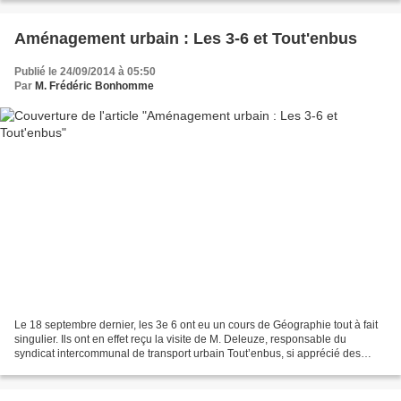
Aménagement urbain : Les 3-6 et Tout'enbus
Publié le 24/09/2014 à 05:50
Par
M. Frédéric Bonhomme
Le 18 septembre dernier, les 3e 6 ont eu un cours de Géographie tout à fait
singulier. Ils ont en effet reçu la visite de M. Deleuze, responsable du
syndicat intercommunal de transport urbain Tout’enbus, si apprécié des
habitants de l’aire urbaine d’Aubenas,...