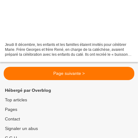
Jeudi 8 décembre, les enfants et les familles étaient invités pour célébrer
Marie. Frère Georges et frère René, en charge de la catéchèse, avaient
préparé la célébration avec les enfants du caté. Ils ont recréé le « buisson
ardent » de Moïse qu'ils avaient...
Page suivante >
Hébergé par Overblog
Top articles
Pages
Contact
Signaler un abus