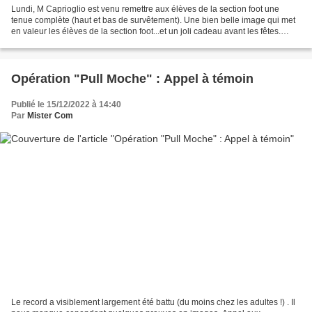
Lundi, M Caprioglio est venu remettre aux élèves de la section foot une
tenue complète (haut et bas de survêtement). Une bien belle image qui met
en valeur les élèves de la section foot...et un joli cadeau avant les fêtes.
Nous espérons qu'ils porteront...
Opération "Pull Moche" : Appel à témoin
Publié le 15/12/2022 à 14:40
Par
Mister Com
Le record a visiblement largement été battu (du moins chez les adultes !) . Il