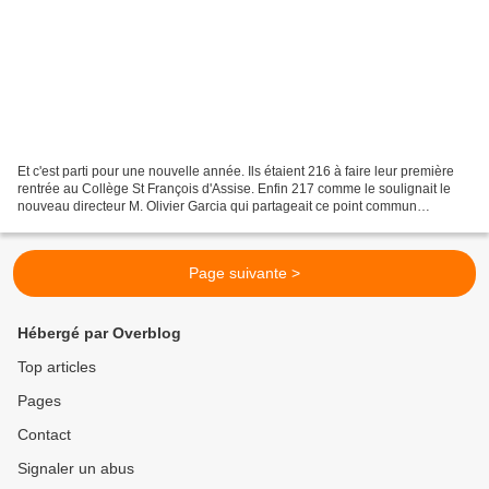
Et c'est parti pour une nouvelle année. Ils étaient 216 à faire leur première
rentrée au Collège St François d'Assise. Enfin 217 comme le soulignait le
nouveau directeur M. Olivier Garcia qui partageait ce point commun
émotionnel avec les enfants. Il...
Page suivante >
Hébergé par Overblog
Top articles
Pages
Contact
Signaler un abus