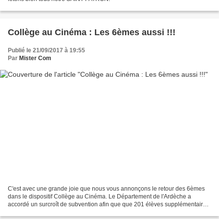
Collège au Cinéma : Les 6èmes aussi !!!
Publié le 21/09/2017 à 19:55
Par
Mister Com
C'est avec une grande joie que nous vous annonçons le retour des 6èmes
dans le dispositif Collège au Cinéma. Le Département de l'Ardèche a
accordé un surcroît de subvention afin que que 201 élèves supplémentaires
du niveau 6ème puissent découvrir les...