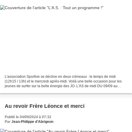
L'association Sportive se décline en deux créneaux : le temps de midi
(12h15 / 13h) et le mercredi après-midi. Voilà une belle occasion pour les
jeunes de surfer sur la belle énergie des JO. L'AS de midi DU 09/09 au
18/10 (jusqu'aux vacances de Toussaint)...
Au revoir Frère Léonce et merci
Publié le 04/09/2024 à 07:32
Par
Jean-Philippe d'Abrigeon