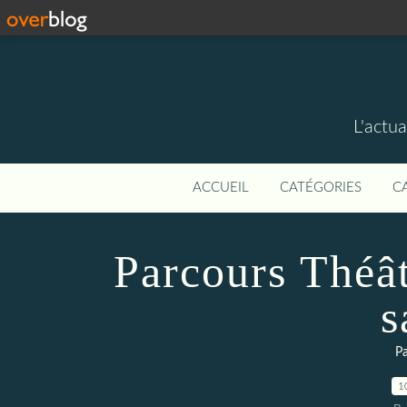
L'actua
ACCUEIL
CATÉGORIES
C
Parcours Théâ
s
Pa
1