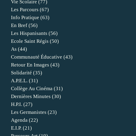
Vie Scolaire
(77)
Les Parcours
(67)
Info Pratique
(63)
En Bref
(56)
Les Hispanisants
(56)
Ecole Saint Régis
(50)
As
(44)
Communauté Éducative
(43)
Retour En Images
(43)
Solidarité
(35)
A.p.e.l.
(31)
Collège Au Cinéma
(31)
Dernières Minutes
(30)
H.p.i.
(27)
Les Germanistes
(23)
Agenda
(22)
E.i.p.
(21)
Parcours Art
(19)