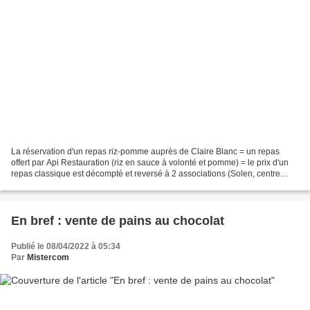
La réservation d'un repas riz-pomme auprès de Claire Blanc = un repas
offert par Api Restauration (riz en sauce à volonté et pomme) = le prix d'un
repas classique est décompté et reversé à 2 associations (Solen, centre
d'accueil pour sans abris / Fondation...
En bref : vente de pains au chocolat
Publié le 08/04/2022 à 05:34
Par
Mistercom