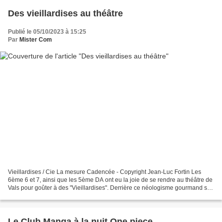
Des vieillardises au théâtre
Publié le 05/10/2023 à 15:25
Par
Mister Com
Vieillardises / Cie La mesure Cadencée - Copyright Jean-Luc Fortin Les
6ème 6 et 7, ainsi que les 5ème DA ont eu la joie de se rendre au théâtre de
Vals pour goûter à des "Vieillardises". Derrière ce néologisme gourmand se
cachent des moments de vie inspirés...
Le Club Manga à la nuit One piece