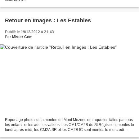
Retour en Images : Les Estables
Publié le 19/12/2012 à 21:43
Par
Mister Com
Reportage photo sur la montée du Mont Mézenc en raquettes faites par tous
les enfants et les adultes valides. Les CM1/CM2B de St Régis sont montés le
lundi après-midi, les CM2A SR et les CM2B IC sont montés le mercredi
matin et les CM2A IC sont montés...