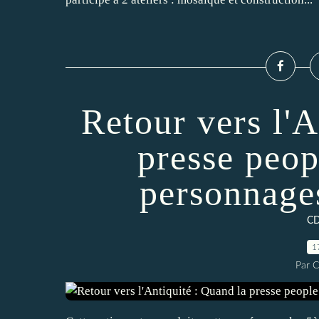
Retour vers l'A
presse peop
personnages
CD
1
Par C