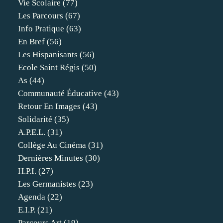
Vie Scolaire
(77)
Les Parcours
(67)
Info Pratique
(63)
En Bref
(56)
Les Hispanisants
(56)
Ecole Saint Régis
(50)
As
(44)
Communauté Éducative
(43)
Retour En Images
(43)
Solidarité
(35)
A.p.e.l.
(31)
Collège Au Cinéma
(31)
Dernières Minutes
(30)
H.p.i.
(27)
Les Germanistes
(23)
Agenda
(22)
E.i.p.
(21)
Parcours Art
(19)