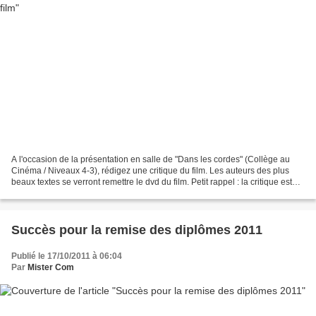
A l'occasion de la présentation en salle de "Dans les cordes" (Collège au
Cinéma / Niveaux 4-3), rédigez une critique du film. Les auteurs des plus
beaux textes se verront remettre le dvd du film. Petit rappel : la critique est
l'art de juger les oeuvres...
Succès pour la remise des diplômes 2011
Publié le 17/10/2011 à 06:04
Par
Mister Com