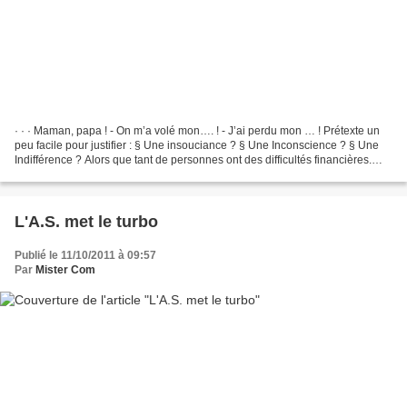
· · · Maman, papa ! - On m’a volé mon…. ! - J’ai perdu mon … ! Prétexte un
peu facile pour justifier : § Une insouciance ? § Une Inconscience ? § Une
Indifférence ? Alors que tant de personnes ont des difficultés financières.
Chaque année, des centaines...
L'A.S. met le turbo
Publié le 11/10/2011 à 09:57
Par
Mister Com