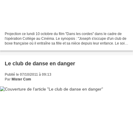
Projection ce lundi 10 octobre du film "Dans les cordes" dans le cadre de
l'opération Collège au Cinéma. Le synopsis : "Joseph s'occupe d'un club de
boxe française où il entraîne sa fille et sa nièce depuis leur enfance. Le soir
de la finale des Championnats...
Le club de danse en danger
Publié le 07/10/2011 à 09:13
Par
Mister Com