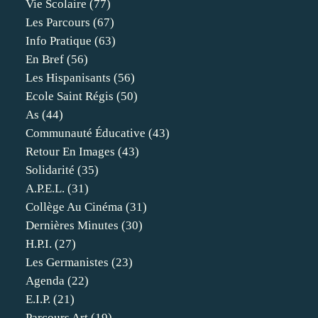
Vie Scolaire
(77)
Les Parcours
(67)
Info Pratique
(63)
En Bref
(56)
Les Hispanisants
(56)
Ecole Saint Régis
(50)
As
(44)
Communauté Éducative
(43)
Retour En Images
(43)
Solidarité
(35)
A.p.e.l.
(31)
Collège Au Cinéma
(31)
Dernières Minutes
(30)
H.p.i.
(27)
Les Germanistes
(23)
Agenda
(22)
E.i.p.
(21)
Parcours Art
(19)