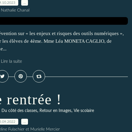
9.10.2023
…
 Nathalie Chanal
vention sur « les enjeux et risques des outils numériques »,
pour les élèves de 4ème. Mme Léa MONETA CAGLIO, de
e...
Lire la suite
 rentrée !
,
,
,
Du côté des classes
Retour en Images
Vie scolaire
2.09.2022
…
ine Fulachier et Murielle Mercier