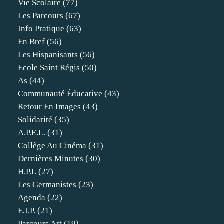
Vie Scolaire
(77)
Les Parcours
(67)
Info Pratique
(63)
En Bref
(56)
Les Hispanisants
(56)
Ecole Saint Régis
(50)
As
(44)
Communauté Éducative
(43)
Retour En Images
(43)
Solidarité
(35)
A.p.e.l.
(31)
Collège Au Cinéma
(31)
Dernières Minutes
(30)
H.p.i.
(27)
Les Germanistes
(23)
Agenda
(22)
E.i.p.
(21)
Parcours Art
(19)