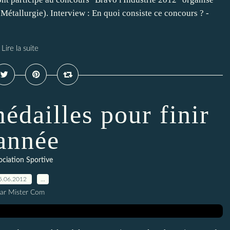
Métallurgie). Interview : En quoi consiste ce concours ? -
Lire la suite
édailles pour finir
'année
ociation Sportive
5.06.2012
…
ar Mister Com