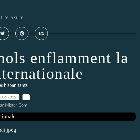
Lire la suite
nols enflamment la
nternationale
es hispanisants
1.06.2012
…
ar Mister Com
mat jpeg