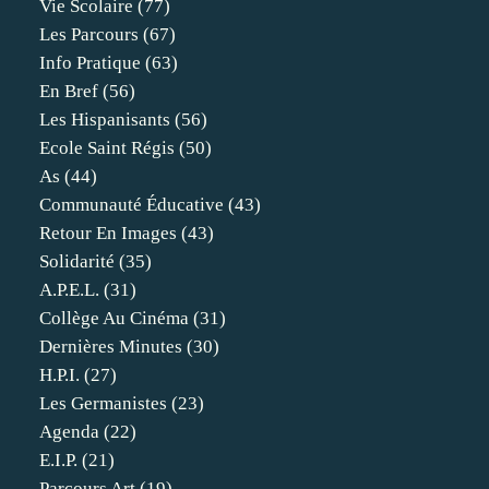
Vie Scolaire
(77)
Les Parcours
(67)
Info Pratique
(63)
En Bref
(56)
Les Hispanisants
(56)
Ecole Saint Régis
(50)
As
(44)
Communauté Éducative
(43)
Retour En Images
(43)
Solidarité
(35)
A.p.e.l.
(31)
Collège Au Cinéma
(31)
Dernières Minutes
(30)
H.p.i.
(27)
Les Germanistes
(23)
Agenda
(22)
E.i.p.
(21)
Parcours Art
(19)