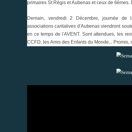
primaires St Régis et Aubenas et ceux de 6èmes. 
Demain, vendredi 2 Décembre, journée de la 
associations caritatives d'Aubenas viendront soute
en ce temps de l'AVENT. Sont attendues, les rest
CCFD, les Amis des Enfants du Monde... Promis, o