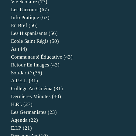
Vie Scolaire
(77)
Les Parcours
(67)
Info Pratique
(63)
En Bref
(56)
Les Hispanisants
(56)
Ecole Saint Régis
(50)
As
(44)
Communauté Éducative
(43)
Retour En Images
(43)
Solidarité
(35)
A.p.e.l.
(31)
Collège Au Cinéma
(31)
Dernières Minutes
(30)
H.p.i.
(27)
Les Germanistes
(23)
Agenda
(22)
E.i.p.
(21)
Parcours Art
(19)