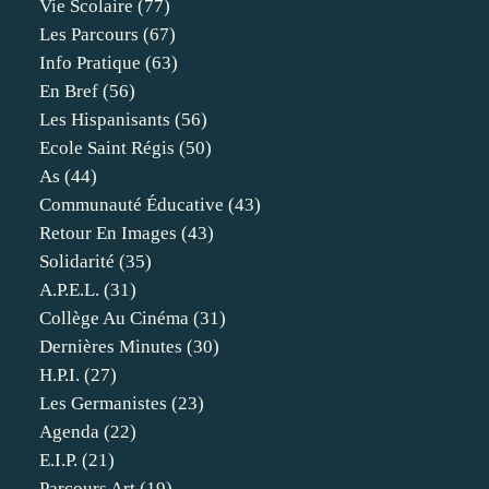
Vie Scolaire
(77)
Les Parcours
(67)
Info Pratique
(63)
En Bref
(56)
Les Hispanisants
(56)
Ecole Saint Régis
(50)
As
(44)
Communauté Éducative
(43)
Retour En Images
(43)
Solidarité
(35)
A.p.e.l.
(31)
Collège Au Cinéma
(31)
Dernières Minutes
(30)
H.p.i.
(27)
Les Germanistes
(23)
Agenda
(22)
E.i.p.
(21)
Parcours Art
(19)