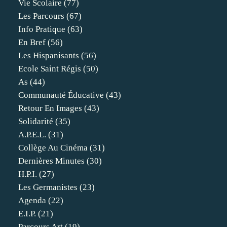
Vie Scolaire
(77)
Les Parcours
(67)
Info Pratique
(63)
En Bref
(56)
Les Hispanisants
(56)
Ecole Saint Régis
(50)
As
(44)
Communauté Éducative
(43)
Retour En Images
(43)
Solidarité
(35)
A.p.e.l.
(31)
Collège Au Cinéma
(31)
Dernières Minutes
(30)
H.p.i.
(27)
Les Germanistes
(23)
Agenda
(22)
E.i.p.
(21)
Parcours Art
(19)