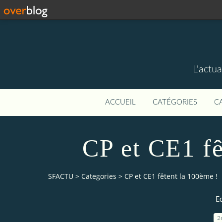
L'actua
ACCUEIL
CATÉGORIES
C
CP et CE1 fê
SFACTU
>
Categories
>
CP et CE1 fêtent la 100ème !
E
2