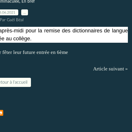
,
 Immaculée
En bref
5.06.2021
…
Par Gaël Béal
près-midi pour la remise des dictionnaires de langue
ée au collège.
Article suivant »
tour à l'accueil