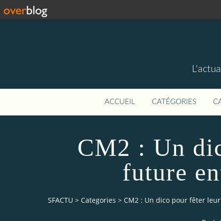
L'actua
ACCUEIL
CATÉGORIES
C
CM2 : Un dic
future e
SFACTU
>
Categories
>
CM2 : Un dico pour fêter leu