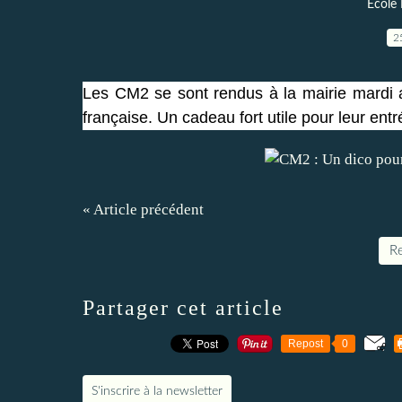
Ecole
2
Les CM2 se sont rendus à la mairie mardi a
française. Un cadeau fort utile pour leur entr
« Article précédent
Re
Partager cet article
Repost
0
S'inscrire à la newsletter