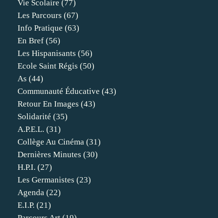
Vie Scolaire
(77)
Les Parcours
(67)
Info Pratique
(63)
En Bref
(56)
Les Hispanisants
(56)
Ecole Saint Régis
(50)
As
(44)
Communauté Éducative
(43)
Retour En Images
(43)
Solidarité
(35)
A.p.e.l.
(31)
Collège Au Cinéma
(31)
Dernières Minutes
(30)
H.p.i.
(27)
Les Germanistes
(23)
Agenda
(22)
E.i.p.
(21)
Parcours Art
(19)