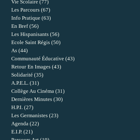
Vie Scolaire
(77)
Les Parcours
(67)
Info Pratique
(63)
En Bref
(56)
Les Hispanisants
(56)
Ecole Saint Régis
(50)
As
(44)
Communauté Éducative
(43)
Retour En Images
(43)
Solidarité
(35)
A.p.e.l.
(31)
Collège Au Cinéma
(31)
Dernières Minutes
(30)
H.p.i.
(27)
Les Germanistes
(23)
Agenda
(22)
E.i.p.
(21)
Parcours Art
(19)