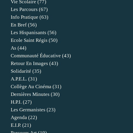
Vie Scolaire
(77)
Les Parcours
(67)
Info Pratique
(63)
En Bref
(56)
Les Hispanisants
(56)
Ecole Saint Régis
(50)
As
(44)
Communauté Éducative
(43)
Retour En Images
(43)
Solidarité
(35)
A.p.e.l.
(31)
Collège Au Cinéma
(31)
Dernières Minutes
(30)
H.p.i.
(27)
Les Germanistes
(23)
Agenda
(22)
E.i.p.
(21)
Parcours Art
(19)