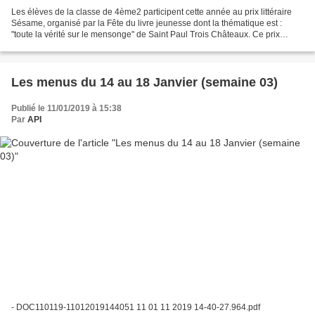
Les élèves de la classe de 4ème2 participent cette année au prix littéraire
Sésame, organisé par la Fête du livre jeunesse dont la thématique est :
"toute la vérité sur le mensonge" de Saint Paul Trois Châteaux. Ce prix
Sésame a pour vocation de donner...
Les menus du 14 au 18 Janvier (semaine 03)
Publié le 11/01/2019 à 15:38
Par
API
- DOC110119-11012019144051 11 01 11 2019 14-40-27.964.pdf