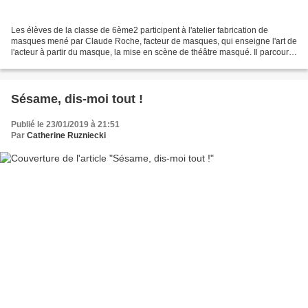
Les élèves de la classe de 6ème2 participent à l'atelier fabrication de
masques mené par Claude Roche, facteur de masques, qui enseigne l'art de
l'acteur à partir du masque, la mise en scène de théâtre masqué. Il parcourt
le monde pour découvrir le masque...
Sésame, dis-moi tout !
Publié le 23/01/2019 à 21:51
Par
Catherine Ruzniecki