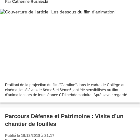
Par
Catherine Ruzniecki
Profitant de la projection du film "Coraline" dans le cadre de Collège au
cinéma, les élèves de 6ème5 et 6ème6, ont été sensibilisés au film
d'animation lors de leur séance CDI hebdomadaire. Après avoir regardé
l'émission C'est pas sorcier "Il était toon...
Parcours Défense et Patrimoine : Visite d’un
chantier de fouilles
Publié le 19/12/2018 à 21:17