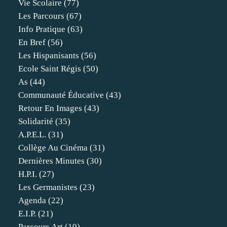
Vie Scolaire
(77)
Les Parcours
(67)
Info Pratique
(63)
En Bref
(56)
Les Hispanisants
(56)
Ecole Saint Régis
(50)
As
(44)
Communauté Éducative
(43)
Retour En Images
(43)
Solidarité
(35)
A.p.e.l.
(31)
Collège Au Cinéma
(31)
Dernières Minutes
(30)
H.p.i.
(27)
Les Germanistes
(23)
Agenda
(22)
E.i.p.
(21)
Parcours Art
(19)