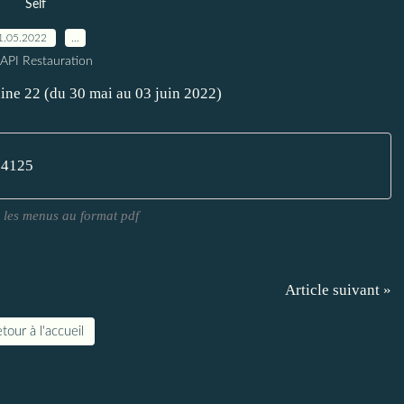
Self
1.05.2022
…
 API Restauration
04125
 les menus au format pdf
Article suivant »
tour à l'accueil