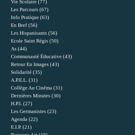
Vie Scolaire
(77)
Les Parcours
(67)
Info Pratique
(63)
En Bref
(56)
Les Hispanisants
(56)
Ecole Saint Régis
(50)
As
(44)
Communauté Éducative
(43)
Retour En Images
(43)
Solidarité
(35)
A.p.e.l.
(31)
Collège Au Cinéma
(31)
Dernières Minutes
(30)
H.p.i.
(27)
Les Germanistes
(23)
Agenda
(22)
E.i.p.
(21)
Parcours Art
(19)