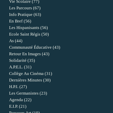
Vie Scolaire
(77)
Les Parcours
(67)
Info Pratique
(63)
En Bref
(56)
Les Hispanisants
(56)
Ecole Saint Régis
(50)
As
(44)
Communauté Éducative
(43)
Retour En Images
(43)
Solidarité
(35)
A.p.e.l.
(31)
Collège Au Cinéma
(31)
Dernières Minutes
(30)
H.p.i.
(27)
Les Germanistes
(23)
Agenda
(22)
E.i.p.
(21)
Parcours Art
(19)