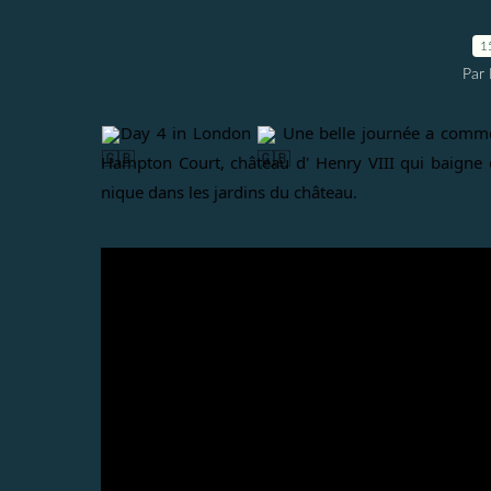
1
Par 
Day 4 in London 
 Une belle journée a comme
Hampton Court, château d' Henry VIII qui baigne en
nique dans les jardins du château. 