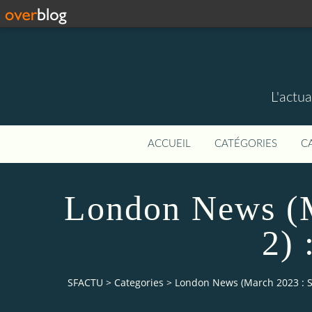
L'actua
ACCUEIL
CATÉGORIES
C
London News (M
2) 
SFACTU
>
Categories
>
London News (March 2023 : Sé