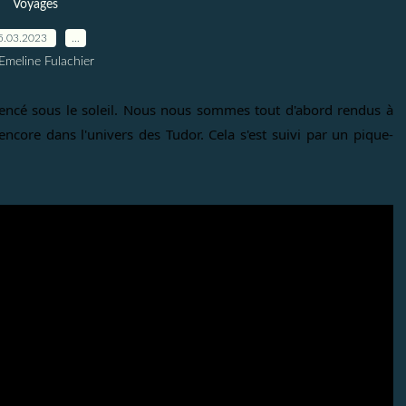
Voyages
5.03.2023
…
Emeline Fulachier
ncé sous le soleil. Nous nous sommes tout d'abord rendus à 
core dans l'univers des Tudor. Cela s'est suivi par un pique-