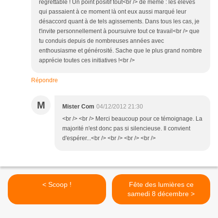
regrettable ! Un point positif tout<br /> de même : les élèves
qui passaient à ce moment là ont eux aussi marqué leur
désaccord quant à de tels agissements. Dans tous les cas, je
t'invite personnellement à poursuivre tout ce travail<br /> que
tu conduis depuis de nombreuses années avec
enthousiasme et générosité. Sache que le plus grand nombre
apprécie toutes ces initiatives !<br />
Répondre
M
Mister Com
04/12/2012 21:30
<br /> <br /> Merci beaucoup pour ce témoignage. La
majorité n'est donc pas si silencieuse. Il convient
d'espérer...<br /> <br /> <br /> <br />
< Scoop !
Fête des lumières ce
samedi 8 décembre >