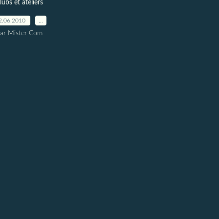
lubs et ateliers
2.06.2010
…
ar Mister Com