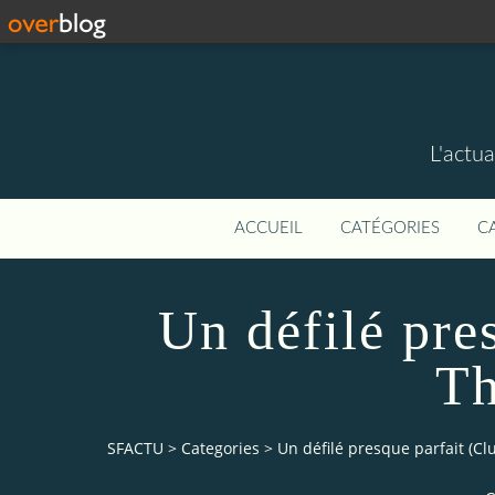
L'actua
ACCUEIL
CATÉGORIES
C
Un défilé pre
Th
SFACTU
>
Categories
>
Un défilé presque parfait (Cl