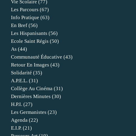
Vie Scolaire
(77)
Les Parcours
(67)
Info Pratique
(63)
En Bref
(56)
Les Hispanisants
(56)
Ecole Saint Régis
(50)
As
(44)
Communauté Éducative
(43)
Retour En Images
(43)
Solidarité
(35)
A.p.e.l.
(31)
Collège Au Cinéma
(31)
Dernières Minutes
(30)
H.p.i.
(27)
Les Germanistes
(23)
Agenda
(22)
E.i.p.
(21)
Parcours Art
(19)